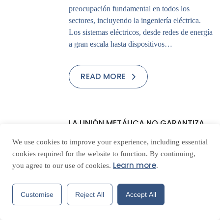
preocupación fundamental en todos los
sectores, incluyendo la ingeniería eléctrica.
Los sistemas eléctricos, desde redes de energía
a gran escala hasta dispositivos…
READ MORE
19
LA UNIÓN METÁLICA NO GARANTIZA
ABR
LA EQUIPOTENCIALIDAD: UNA MIRADA
We use cookies to improve your experience, including essential
DESDE LA NORMA UL 2703
cookies required for the website to function. By continuing,
Electroenergy
Notas Técnicas
Learn more
you agree to our use of cookies.
.
Introducción En el post anterior, se mencionó
que la unión metálica no garantiza
Customise
Reject All
Accept All
automáticamente la equipotencialidad, y se
abordó este tema desde la perspectiva de la