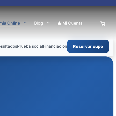
mia Online
Blog
👤 Mi Cuenta
esultados
Prueba social
Financiación
Reservar cupo