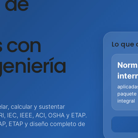
s de
s con
Lo que o
geniería
Norm
inter
aplicada
paquete 
integral
r, calcular y sustentar
I, IEC, IEEE, ACI, OSHA y ETAP.
P, ETAP y diseño completo de