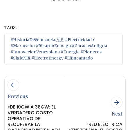
TAGS:
#HistoriaDeVenezuela 🇻🇪 #Electricidad ⚡
#Maracaibo #RicardoZuloaga #CaracasAntigua
#InnovacionVenezolana #Energia #Pioneros
#SigloXIX #ElectroEnergy #ElEncantado
Previous
«DE 10GW A 36GW: EL
VERDADERO COSTO
Next
OPERATIVO DE
RECUPERAR LA
“RED ELÉCTRICA