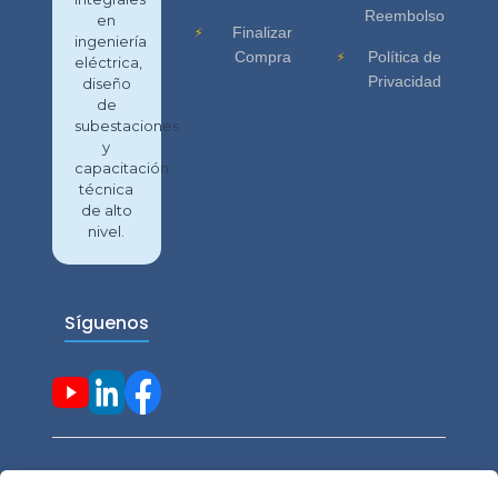
Reembolso
en
Finalizar
ingeniería
Compra
Política de
eléctrica,
Privacidad
diseño
de
subestaciones
y
capacitación
técnica
de alto
nivel.
Síguenos