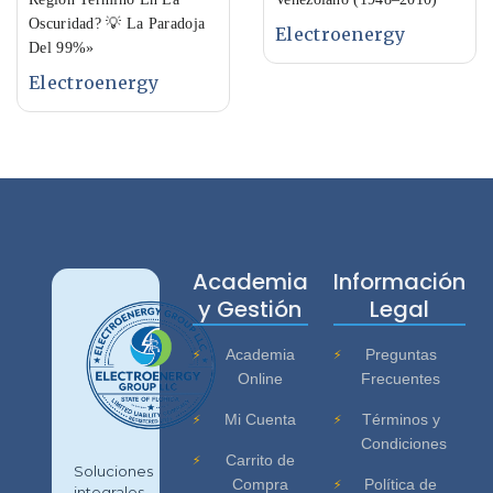
Oscuridad? 💡 La Paradoja
Electroenergy
Del 99%»
Electroenergy
Academia
Información
y Gestión
Legal
Academia
Preguntas
Online
Frecuentes
Mi Cuenta
Términos y
Condiciones
Carrito de
Soluciones
Compra
Política de
integrales