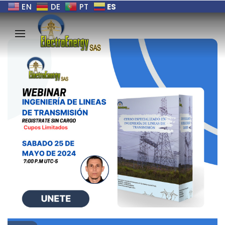
ES
EN
DE
PT